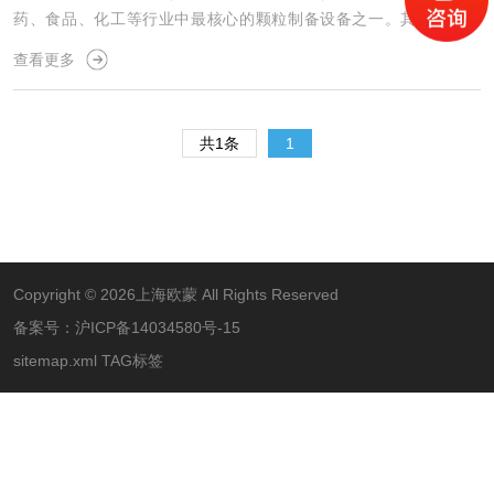
药、食品、化工等行业中最核心的颗粒制备设备之一。其核心功能
是：将细粉聚合成均匀的、流动性良好的颗粒，同时完成混合、干燥
查看更多
等多个单元操作。核心原理沸腾制粒机的工作原理是：利用气流（通
常是热空气）使容器内的粉末物料悬浮于气流中，形成类似“沸腾”的
流化状态，同时将粘结剂溶液喷入流化床内，使粉体颗粒之间通过液
共1条
1
桥相互粘合，再经热风干燥固化，从
Copyright © 2026上海欧蒙 All Rights Reserved
备案号：
沪ICP备14034580号-15
sitemap.xml
TAG标签