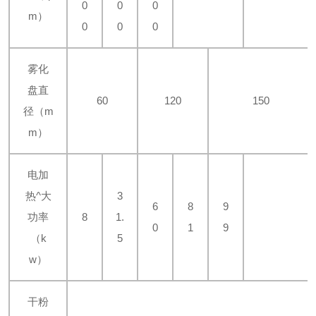
0
0
0
m）
0
0
0
雾化
盘直
60
120
150
径（m
m）
电加
热^大
3
6
8
9
功率
8
1.
0
1
9
（k
5
w）
干粉