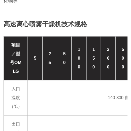
化物等
高速离心喷雾干燥机技术规格
项目
1
1
2
5
／型
2
5
5
0
5
0
0
号OM
5
0
0
0
0
0
LG
入口
温度
140-300 自
（℃）
出口