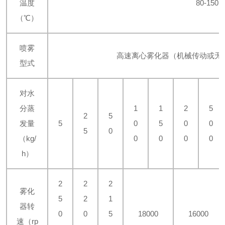
温度
80-150
（℃）
喷雾
高速离心雾化器（机械传动或无
型式
对水
分蒸
1
1
2
5
2
5
发量
5
0
5
0
0
5
0
（kg/
0
0
0
0
h）
2
2
2
雾化
5
2
1
器转
0
0
5
18000
16000
速（rp