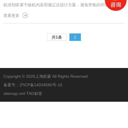
机溶剂喷雾干燥机内采用微正压设计方案，避免带氧的环境空气进入
塔内。主机采用**的密封装置使风机在高速运转时保持密封状态。
查看更多
（2）本系统内采用氮气作为加热循环气体，使系统始终保持在低氧
或微氧状态下运行。（3）采用PLC程序控制系统，控制系统在低压
下运行。当系统内压力超过设定值3000pa时，手动开启安全阀泄
共1条
1
压，确保在压力范
Copyright © 2026上海欧蒙 All Rights Reserved
备案号：
沪ICP备14034580号-15
sitemap.xml
TAG标签