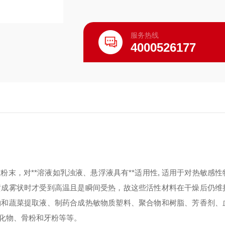
服务热线
4000526177
末，对**溶液如乳浊液、悬浮液具有**适用性, 适用于对热敏感性
喷成雾状时才受到高温且是瞬间受热，故这些活性材料在干燥后仍维
物和蔬菜提取液、制药合成热敏物质塑料、聚合物和树脂、芳香剂、
化物、骨粉和牙粉等等。