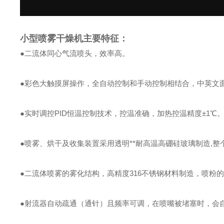
小型喷雾干燥机主要特征：
●二流体同心气流喷头，效率高。
●彩色大触摸屏操作，全自动控制和手动控制相结合，中英文
●实时调控PID恒温控制技术，控温准确，加热控温精度±1℃
●喷雾、烘干及收集装置采用透明**耐高温高硼硅玻璃制造,
●二流体喷雾的雾化结构，高精度316不锈钢材料制造，喷粉
●射流器自动疏通（通针）且频率可调，在喷嘴被堵塞时，会