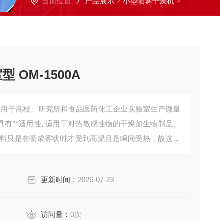
当前位置
产品展示
>
小型喷雾干燥机
>
 OM-1500A
适用于高校、研究所和食品医药化工企业实验室生产微量
具有**适用性, 适用于对热敏感性物的干燥如生物制品、
料只是在喷成雾状时才受到高温且是瞬间受热，故这些
变。多种领域：饮料、香料和色素、牛奶和蛋制品、植
料、聚合物和树脂、芳香剂、血
更新时间：
2026-07-23
访问量：
0
次